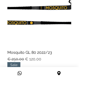
Mosquito GL 80 2022/23
Normale prijs
Verkoopprijs
€ 250,00
€ 120,00
Sale