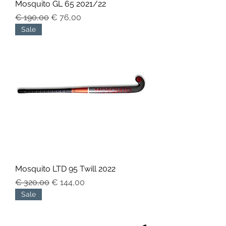
Mosquito GL 65 2021/22
Normale prijs
Verkoopprijs
€ 190,00
€ 76,00
Sale
Mosquito LTD 95 Twill 2022
Normale prijs
Verkoopprijs
€ 320,00
€ 144,00
Sale