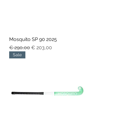
Mosquito SP 90 2025
Normale prijs
Verkoopprijs
€ 290,00
€ 203,00
Sale